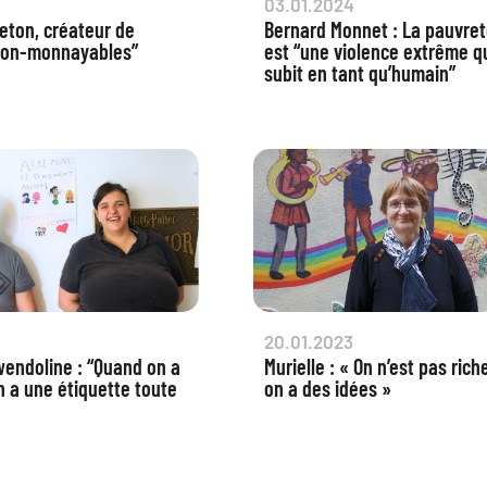
03.01.2024
eton, créateur de
Bernard Monnet : La pauvre
non-monnayables”
est “une violence extrême q
subit en tant qu’humain”
20.01.2023
wendoline : “Quand on a
Murielle : « On n’est pas rich
n a une étiquette toute
on a des idées »