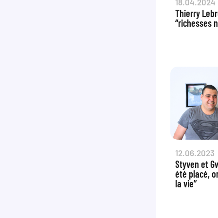
18.04.2024
Thierry Lebr
“richesses 
12.06.2023
Styven et G
été placé, o
la vie”