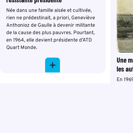
Née dans une famille aisée et cultivée,
rien ne prédestinait, a priori, Geneviève
Anthonioz de Gaulle à devenir militante
de la cause des plus pauvres. Pourtant,
en 1964, elle devient présidente d’ATD
Quart Monde.
+
Une m
les au
En 196
diffuse
L’hérit
sa bran
Science
tard L