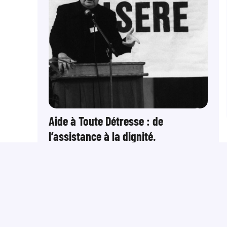
Aide à Toute Détresse : de
l’assistance à la dignité.
Des familles du camp Château de France,
à Noisy-le-Grand, créent avec Joseph
Wresinski l’association « Aide à Toute
Détresse », qui deviendra ATD Quart
Monde.