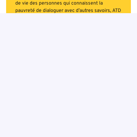
de vie des personnes qui connaissent la
pauvreté de dialoguer avec d’autres savoirs, ATD
Quart Monde a développé une méthode
innovante :
le Croisement des savoirs et des
pratiques©
.
S’inscrivant dans des domaines divers, le
Croisement des savoirs et des pratiques© est
notamment utilisé pour mener des
recherches
participatives
et
des co-formations
avec des
personnes en situation de pauvreté, des
professionnels, des scientifiques et des
universitaires.
Le croisement des savoirs et
des pratiques