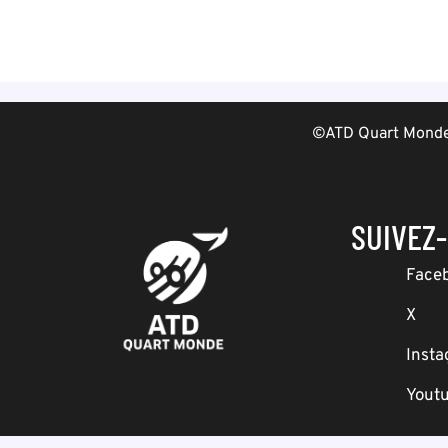
©ATD Quart Monde 
SUIVEZ
Face
X
Inst
Yout