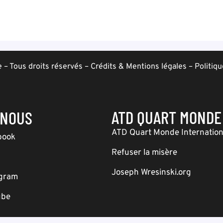
– Tous droits réservés –
Crédits & Mentions légales
–
Politiqu
ATD QUART MONDE
-NOUS
ATD Quart Monde Internation
book
Refuser la misère
Joseph Wresinski.org
agram
ube