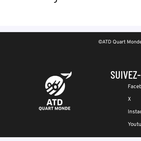
©ATD Quart Monde 
SUIVEZ
Face
X
Inst
Yout