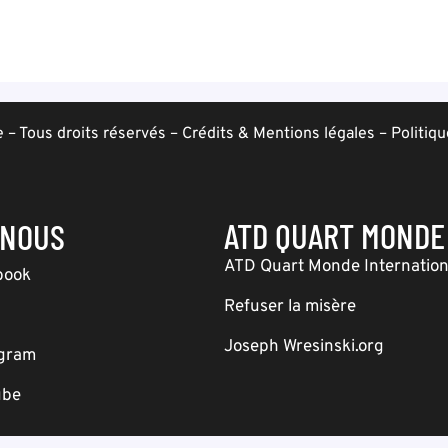
– Tous droits réservés –
Crédits & Mentions légales
–
Politiqu
ATD QUART MONDE
-NOUS
ATD Quart Monde Internation
book
Refuser la misère
Joseph Wresinski.org
agram
ube