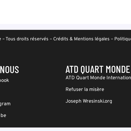
– Tous droits réservés –
Crédits & Mentions légales
–
Politiqu
ATD QUART MONDE
-NOUS
ATD Quart Monde Internation
book
Refuser la misère
Joseph Wresinski.org
agram
ube