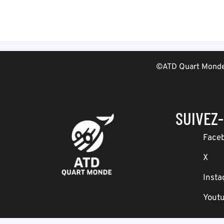
©ATD Quart Monde 
SUIVEZ
Face
X
Inst
Yout