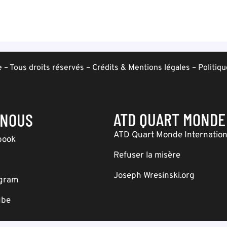
– Tous droits réservés –
Crédits & Mentions légales
–
Politiqu
ATD QUART MONDE
-NOUS
ATD Quart Monde Internation
book
Refuser la misère
Joseph Wresinski.org
agram
ube