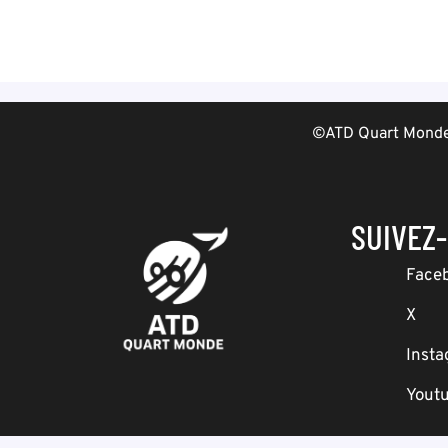
©ATD Quart Monde 
SUIVEZ
Face
X
Inst
Yout