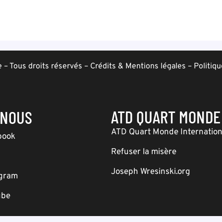
– Tous droits réservés –
Crédits & Mentions légales
–
Politiqu
ATD QUART MONDE
-NOUS
ATD Quart Monde Internation
book
Refuser la misère
Joseph Wresinski.org
agram
ube