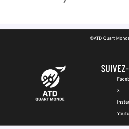
©ATD Quart Monde 
SUIVEZ
Face
X
Inst
Yout