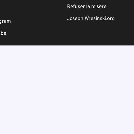
Refuser la misère
Joseph Wresinski.org
agram
ube