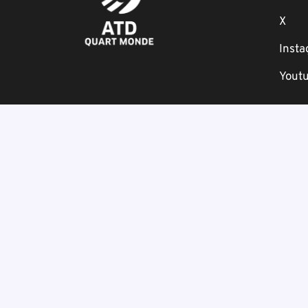
X
Inst
Yout