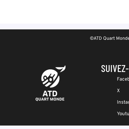
©ATD Quart Monde 
SUIVEZ
Face
X
Inst
Yout