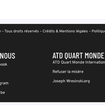
– Tous droits réservés –
Crédits & Mentions légales
–
Politiqu
ATD QUART MONDE
-NOUS
ATD Quart Monde Internation
book
Refuser la misère
Joseph Wresinski.org
agram
ube