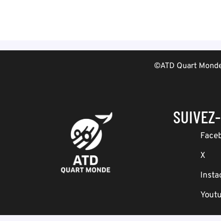
©ATD Quart Monde 
SUIVEZ
Face
X
Inst
Yout