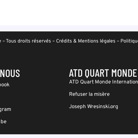
– Tous droits réservés –
Crédits & Mentions légales
–
Politiqu
ATD QUART MONDE
-NOUS
ATD Quart Monde Internation
book
Refuser la misère
Joseph Wresinski.org
agram
ube