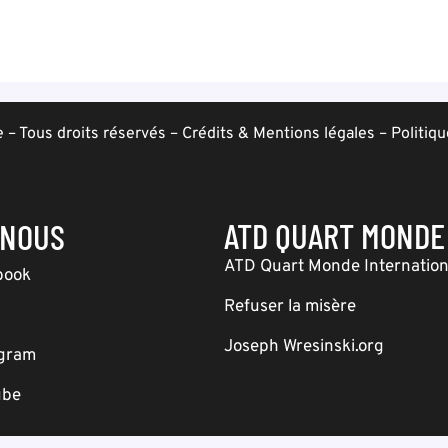
– Tous droits réservés –
Crédits & Mentions légales
–
Politiqu
ATD QUART MONDE
-NOUS
ATD Quart Monde Internation
book
Refuser la misère
Joseph Wresinski.org
agram
ube