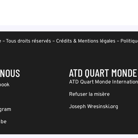
– Tous droits réservés –
Crédits & Mentions légales
–
Politiqu
ATD QUART MONDE
-NOUS
ATD Quart Monde Internation
book
Refuser la misère
Joseph Wresinski.org
agram
ube