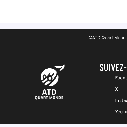
©ATD Quart Monde 
SUIVEZ
Face
X
Inst
Yout