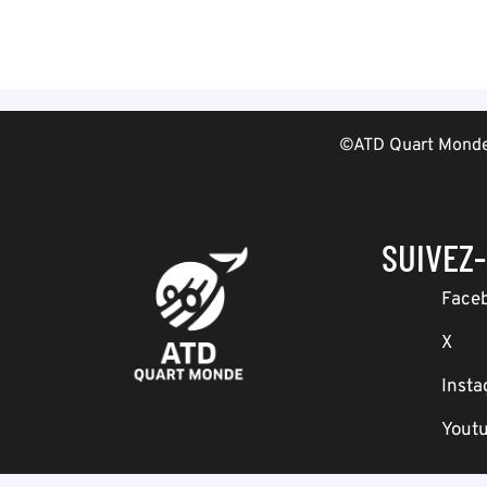
©ATD Quart Monde 
SUIVEZ
Face
X
Inst
Yout