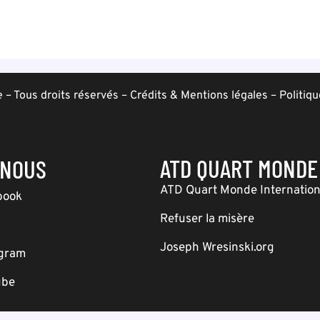
– Tous droits réservés –
Crédits & Mentions légales
–
Politiqu
ATD QUART MONDE
-NOUS
ATD Quart Monde Internation
book
Refuser la misère
Joseph Wresinski.org
agram
ube