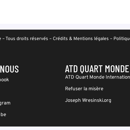
– Tous droits réservés –
Crédits & Mentions légales
–
Politiqu
ATD QUART MONDE
-NOUS
ATD Quart Monde Internation
book
Refuser la misère
Joseph Wresinski.org
agram
ube