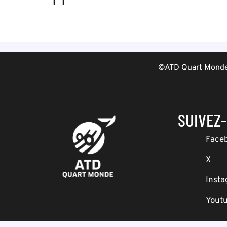
©ATD Quart Monde 
SUIVEZ
Face
X
Inst
Yout