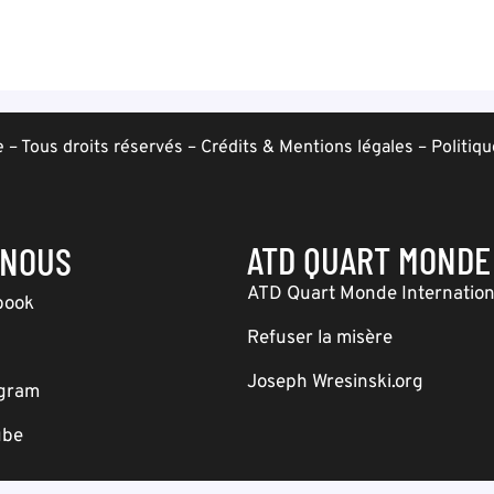
– Tous droits réservés –
Crédits & Mentions légales
–
Politiqu
ATD QUART MONDE
-NOUS
ATD Quart Monde Internation
book
Refuser la misère
Joseph Wresinski.org
agram
ube