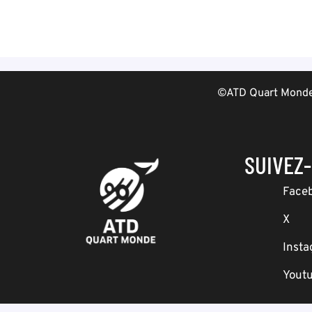
©ATD Quart Monde 
SUIVEZ
Face
X
Inst
Yout