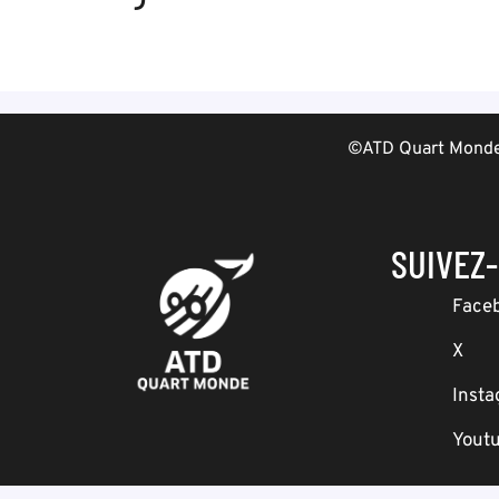
©ATD Quart Monde 
SUIVEZ
Face
X
Inst
Yout