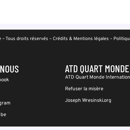
– Tous droits réservés –
Crédits & Mentions légales
–
Politiqu
ATD QUART MONDE
-NOUS
ATD Quart Monde Internation
book
Refuser la misère
Joseph Wresinski.org
agram
ube