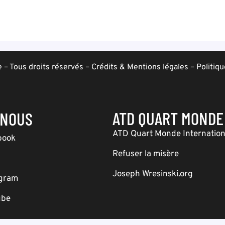
– Tous droits réservés –
Crédits & Mentions légales
–
Politiqu
ATD QUART MONDE
-NOUS
ATD Quart Monde Internation
book
Refuser la misère
Joseph Wresinski.org
agram
ube