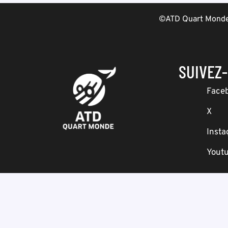
©ATD Quart Monde 
SUIVEZ
Face
X
Inst
Yout