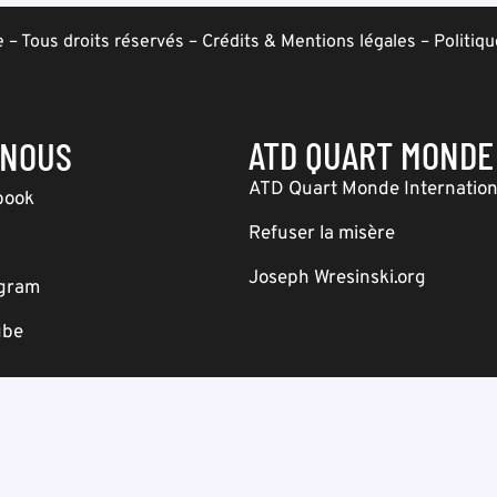
– Tous droits réservés –
Crédits & Mentions légales
–
Politiqu
ATD QUART MONDE
-NOUS
ATD Quart Monde Internation
book
Refuser la misère
Joseph Wresinski.org
agram
ube