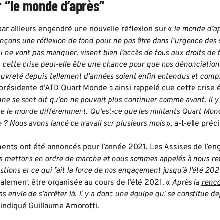
r “le monde d’après”
 par ailleurs engendré une nouvelle réflexion sur «
le monde d’a
nçons une réflexion de fond pour ne pas être dans l’urgence des s
i ne vont pas manquer, visent bien l’accès de tous aux droits de
ette crise peut-elle être une chance pour que nos dénonciations
uvreté depuis tellement d’années soient enfin entendus et compri
présidente d’ATD Quart Monde a ainsi rappelé que cette crise é
e se sont dit qu’on ne pouvait plus continuer comme avant. Il 
re le monde différemment. Qu’est-ce que les militants Quart Mon
 ? Nous avons lancé ce travail sur plusieurs mois
», a-t-elle préci
nts ont été annoncés pour l’année 2021. Les Assises de l’engag
s mettons en ordre de marche et nous sommes appelés à nous ret
stions et ce qui fait la force de nos engagement jusqu’à l’été 202
galement être organisée au cours de l’été 2021. «
Après la
renco
as envie de s’arrêter là. Il y a donc une équipe qui se constitue
 indiqué Guillaume Amorotti.