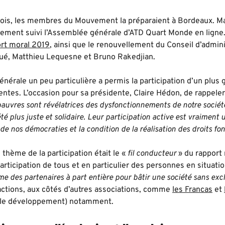
ois, les membres du Mouvement la préparaient à Bordeaux. Mais
lement suivi l’Assemblée générale d’ATD Quart Monde en ligne.
rt moral 2019
, ainsi que le renouvellement du Conseil d’admini
oué, Matthieu Lequesne et Bruno Rakedjian.
nérale un peu particulière a permis la participation d’un plus
ntes. L’occasion pour sa présidente, Claire Hédon, de rappel
pauvres sont révélatrices des dysfonctionnements de notre sociét
té plus juste et solidaire. Leur participation active est vraiment 
de nos démocraties et la condition de la réalisation des droits 
hème de la participation était le «
fil conducteur
» du rapport 
articipation de tous et en particulier des personnes en situati
e des partenaires à part entière pour bâtir une société sans exc
tions, aux côtés d’autres associations, comme
les Francas
et
r le développement) notamment.