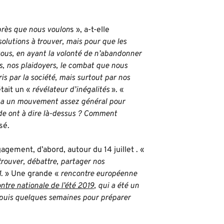
près que nous voulon
s », a-t-elle
olutions à trouver, mais pour que les
 tous, en ayant la volonté de n’abandonner
, nos plaidoyers, le combat que nous
s par la société, mais surtout par nos
tait un «
révélateur d’inégalités
». «
y a un mouvement assez général pour
de ont à dire là-dessus ? Comment
sé.
ement, d’abord, autour du 14 juillet . «
rouver, débattre, partager nos
1
. » Une grande «
rencontre européenne
ntre nationale de l’été 2019
, qui a été un
 depuis quelques semaines pour préparer