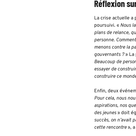
Réflexion su
La crise actuelle a
poursuivi. «
Nous la
plans de relance, qu
personne. Comment c
menons contre la pa
gouvernants ?
» La 
Beaucoup de personn
essayer de construi
construire ce monde
Enfin, deux événeme
Pour cela, nous nou
aspirations, nos que
des jeunes
» doit é
succès, on n’avait p
cette rencontre
», a