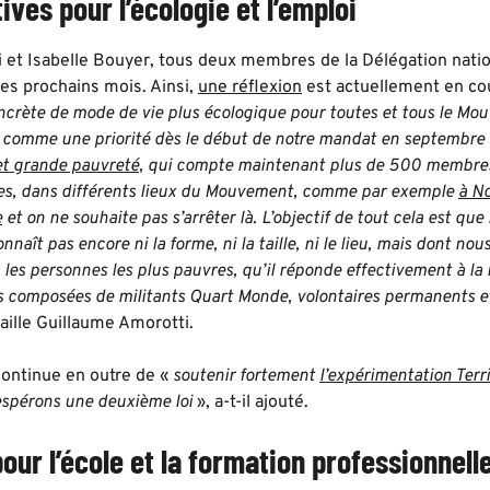
ves pour l’écologie et l’emploi
 et Isabelle Bouyer, tous deux membres de la Délégation nati
es prochains mois. Ainsi,
une réflexion
est actuellement en cou
crète de mode de vie plus écologique pour toutes et tous le Mo
i comme une priorité dès le début de notre mandat en septembre 2
et grande pauvreté
, qui compte maintenant plus de 500 membres
es, dans différents lieux du Mouvement, comme par exemple
à N
e
et on ne souhaite pas s’arrêter là. L’objectif de tout cela est q
onnaît pas encore ni la forme, ni la taille, ni le lieu, mais dont 
c les personnes les plus pauvres, qu’il réponde effectivement à la r
s composées de militants Quart Monde, volontaires permanents et
taille Guillaume Amorotti.
ontinue en outre de «
soutenir fortement
l’expérimentation Terr
espérons une deuxième loi
», a-t-il ajouté.
our l’école et la formation professionnell