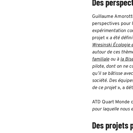
Des perspecti
Guillaume Amorotti
perspectives pour l
expérimentation con
projet «
a été défin
Wresinski Écologie 
autour de ces thèm
familiale
ou à
la Bis
pilote, dont on ne c
qu’il se bâtisse ave
société. Des équipe
de ce projet
», a dé
ATD Quart Monde c
pour laquelle nous 
Des projets p