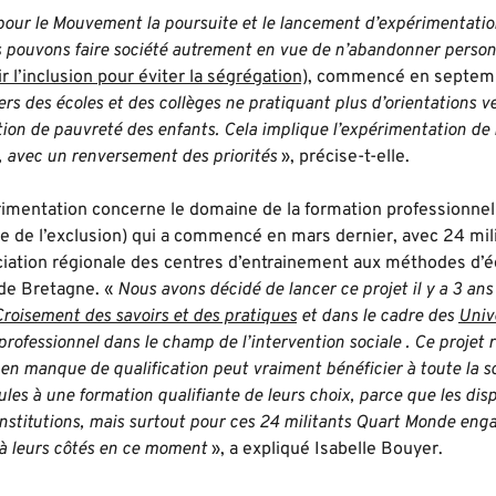
 pour le Mouvement la poursuite et le lancement d’expérimentatio
 pouvons faire société autrement en vue de n’abandonner perso
r l’inclusion pour éviter la ségrégation)
, commencé en septembr
 vers des écoles et des collèges ne pratiquant plus d’orientations 
tion de pauvreté des enfants. Cela implique l’expérimentation d
s, avec un renversement des priorités
», précise-t-elle.
mentation concerne le domaine de la formation professionnell
ce de l’exclusion) qui a commencé en mars dernier, avec 24 mil
iation régionale des centres d’entrainement aux méthodes d’édu
 de Bretagne. «
Nous avons décidé de lancer ce projet il y a 3 an
Croisement des savoirs et des pratiques
et dans le cadre des
Univ
rofessionnel dans le champ de l’intervention sociale . Ce projet re
 en manque de qualification peut vraiment bénéficier à toute la s
es à une formation qualifiante de leurs choix, parce que les dispo
institutions, mais surtout pour ces 24 militants Quart Monde e
 à leurs côtés en ce moment
», a expliqué Isabelle Bouyer.