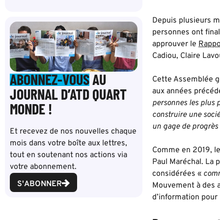
Depuis plusieurs m
personnes ont fina
approuver le
Rappo
Cadiou, Claire Lav
ABONNEZ-VOUS
AU
Cette Assemblée gé
JOURNAL D’ATD QUART
aux années précéde
personnes les plus 
MONDE !
construire une socié
un gage de progrès 
Et recevez de nos nouvelles chaque
mois dans votre boîte aux lettres,
Comme en 2019, le t
tout en soutenant nos actions via
Paul Maréchal. La p
votre abonnement.
considérées «
comm
S'ABONNER
Mouvement à des ac
d’information pou