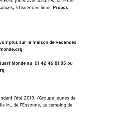
oyant jouer avec d’autres, faire des
cances, à tisser des liens.
Propos
avoir plus sur la maison de vacances
tmonde.org
uart Monde au 01 42 46 81 85 ou
rg
endant l’été 2019. /Groupe jeunes de
le M., de l’Essonne, au camping de