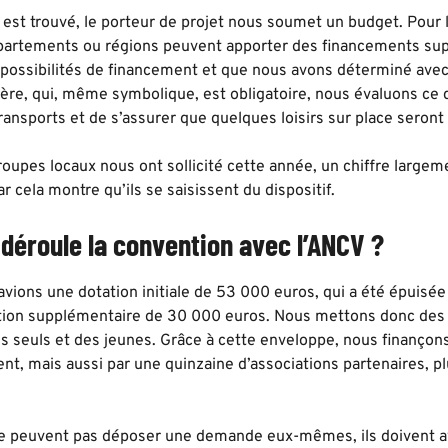
 est trouvé, le porteur de projet nous soumet un budget. Pour les
partements ou régions peuvent apporter des financements sup
 possibilités de financement et que nous avons déterminé avec 
ière, qui, même symbolique, est obligatoire, nous évaluons ce qu’
transports et de s’assurer que quelques loisirs sur place seront
roupes locaux nous ont sollicité cette année, un chiffre large
car cela montre qu’ils se saisissent du dispositif.
éroule la convention avec l’ANCV ?
vions une dotation initiale de 53 000 euros, qui a été épuisée
ion supplémentaire de 30 000 euros. Nous mettons donc des 
es seuls et des jeunes. Grâce à cette enveloppe, nous finançons
, mais aussi par une quinzaine d’associations partenaires, pl
ne peuvent pas déposer une demande eux-mêmes, ils doivent avo