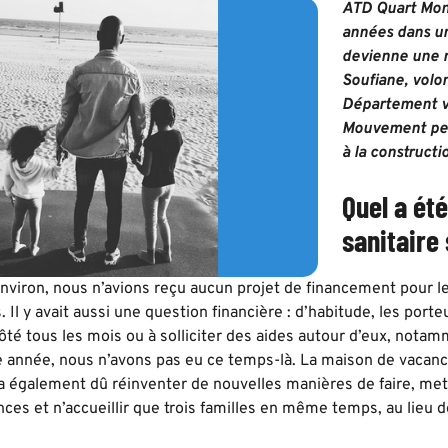
ATD Quart Mon
années dans un
devienne une r
Soufiane, volo
Département v
Mouvement peu
à la constructi
Quel a été
sanitaire
environ, nous n’avions reçu aucun projet de financement pour les
. Il y avait aussi une question financière : d’habitude, les porte
ôté tous les mois ou à solliciter des aides autour d’eux, not
te année, nous n’avons pas eu ce temps-là. La maison de vacan
, a également dû réinventer de nouvelles manières de faire, me
nces et n’accueillir que trois familles en même temps, au lieu d