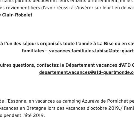
rtains parents découvrent leurs enfants différemment, en les v
es reviennent fiers d’avoir réussi à s’insérer sur leur lieu de va
e Clair-Robelet
 à l’un des séjours organisés toute l’année à La Bise ou en s
familiales :
vacances.familiales.labise@atd-quar
utres questions, contactez le
Département vacances
d’ATD Q
departement.vacances@atd-quartmonde.o
. de l’Essonne, en vacances au camping Azureva de Pornichet p
vacances en Bretagne lors des vacances d’octobre 2019./ Famil
es pendant l’été 2019.