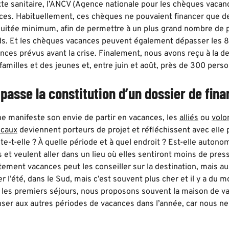
te sanitaire, l’ANCV (Agence nationale pour les chèques vacance
es. Habituellement, ces chèques ne pouvaient financer que d
nuitée minimum, afin de permettre à un plus grand nombre de p
s. Et les chèques vacances peuvent également dépasser les 8
ances prévus avant la crise. Finalement, nous avons reçu à la 
amilles et des jeunes et, entre juin et août, près de 300 perso
asse la constitution d’un dossier de fi
 manifeste son envie de partir en vacances, les
alliés
ou
volo
ocaux
deviennent porteurs de projet et réfléchissent avec elle p
e-t-elle ? À quelle période et à quel endroit ? Est-elle auton
s et veulent aller dans un lieu où elles sentiront moins de pr
ement vacances peut les conseiller sur la destination, mais au
mer l’été, dans le Sud, mais c’est souvent plus cher et il y a du
 les premiers séjours, nous proposons souvent la maison de va
enser aux autres périodes de vacances dans l’année, car nous n