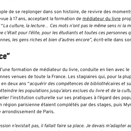
imple de se replonger dans son histoire, de revivre des momen
revue à 17 ans, acceptant la formation de
médiateur du livre
prop
 “
La culture, la lecture… Ces mots n’ont pas le même sens ni la m
c’était pour l’élite, pour les étudiants et toutes ces personnes 
nnes, les gens riches et bien d’autres encore”
, écrit-elle dans son
ace”
’une formation de médiateur du livre, conduite en lien avec le 
nes venues de toute la France. Les stagiaires qui, pour la plup
t en deux ans “
acquérir des compétences de bibliothécaires et su
tteindre les populations jusqu’alors exclues du livre et de la cult
ller l’institution culturelle sur ses pratiques à l’égard des po
en région parisienne étaient complétés par des stages, puis My
e arrondissement de Paris.
ion n’existait pas, il fallait faire sa place. Je devais m’adapter au