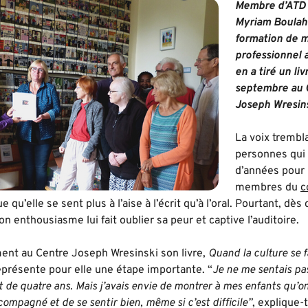
Membre d’ATD 
Myriam Boulahia
formation de m
professionnel a
en a tiré un liv
septembre au 
Joseph Wresinsk
La voix trembl
personnes qui 
d’années pour 
membres du
c
ue qu’elle se sent plus à l’aise à l’écrit qu’à l’oral. Pourtant, 
on enthousiasme lui fait oublier sa peur et captive l’auditoire.
ment au Centre Joseph Wresinski son livre,
Quand la culture se f
eprésente pour elle une étape importante. “
Je ne me sentais pas
ut de quatre ans. Mais j’avais envie de montrer à mes enfants qu’o
compagné et de se sentir bien, même si c’est difficile”
, explique-t