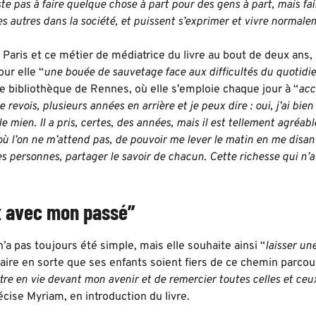
e pas à faire quelque chose à part pour des gens à part, mais fair
es autres dans la société, et
puissent s’exprimer et vivre normale
 Paris et ce métier de médiatrice du livre au bout de deux ans
ur elle “
une bouée de sauvetage face aux difficultés du quotidi
e bibliothèque de Rennes, où elle s’emploie chaque jour à “
acc
 revois, plusieurs années en arrière et je peux dire : oui, j’ai bie
le mien.
Il a pris, certes, des années, mais il est tellement agréa
 où l’on ne m’attend pas,
de
pouvoir me lever le matin en me disant
s personnes, partager le savoir de chacun.
Cette richesse qui n’a
x avec mon passé”
n’a pas toujours été simple, mais elle souhaite ainsi “
laisser un
faire en sorte que ses enfants soient fiers de ce chemin parcou
tre en vie devant mon avenir et de remercier toutes celles et c
récise Myriam, en introduction du livre.