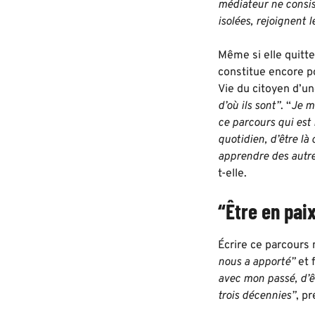
médiateur ne consist
isolées, rejoignent l
Même si elle quitte
constitue encore po
Vie du citoyen d’un
d’où ils sont”
. “
Je me
ce parcours qui est 
quotidien, d’être là
apprendre des autre
t-elle.
“Être en pai
Écrire ce parcours 
nous a apporté”
et 
avec mon passé, d’ê
trois décennies”
, p