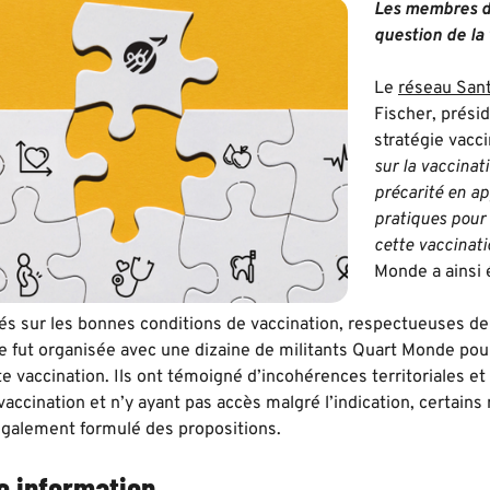
Les membres du
question de la 
Le
réseau San
Fischer, présid
stratégie vacci
sur la vaccinat
précarité en a
pratiques pour
cette vaccinati
Monde a ainsi é
gés sur les bonnes conditions de vaccination, respectueuses de
 fut organisée avec une dizaine de militants Quart Monde pour r
te vaccination. Ils ont témoigné d’incohérences territoriales e
vaccination et n’y ayant pas accès malgré l’indication, certains 
également formulé des propositions.
e information