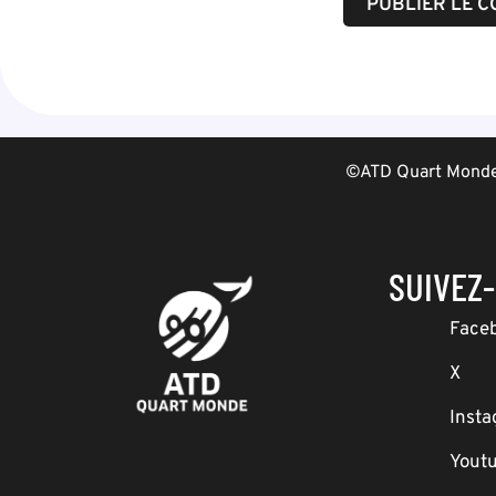
©ATD Quart Monde 
SUIVEZ
Face
X
Inst
Yout