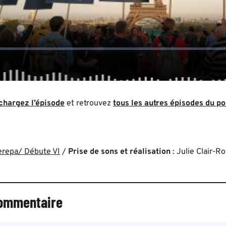
chargez l’épisode
et retrouvez
tous les autres épisodes du p
repa/ Débute VI
/
Prise de sons et réalisation
: Julie Clair-R
commentaire