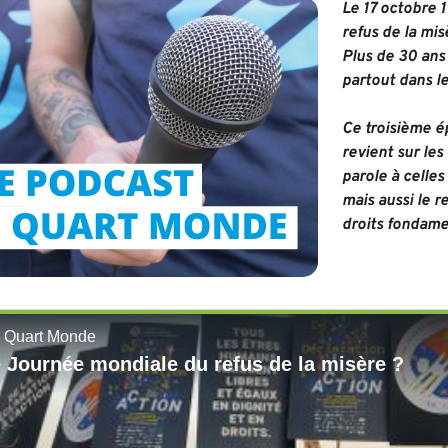
Le 17 octobre 
refus de la mi
Plus de 30 ans 
partout dans l
Ce troisième 
revient sur les
parole à celles
mais aussi le r
droits fondamen