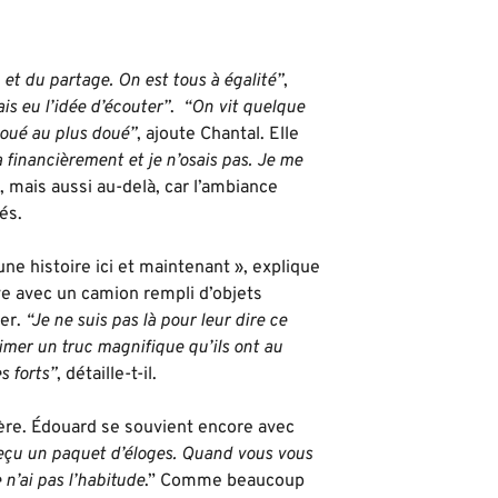
en et du partage. On est tous à égalité”
,
is eu l’idée d’écouter”
.
“On vit quelque
doué au plus doué”
, ajoute Chantal. Elle
 financièrement et je n’osais pas. Je me
s, mais aussi au-delà, car l’ambiance
és.
ne histoire ici et maintenant », explique
ive avec un camion rempli d’objets
éer.
“Je ne suis pas là pour leur dire ce
rimer un truc magnifique qu’ils ont au
s forts”
, détaille-t-il.
ère. Édouard se souvient encore avec
reçu un paquet d’éloges. Quand vous vous
 n’ai pas l’habitude
.” Comme beaucoup