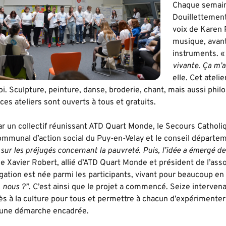
Chaque semaine
Douillettement 
voix de Karen P
musique, avant
instruments. 
vivante. Ça m’a
elle. Cet ateli
oi. Sculpture, peinture, danse, broderie, chant, mais aussi phil
 ces ateliers sont ouverts à tous et gratuits.
 par un collectif réunissant ATD Quart Monde, le Secours Catholiq
ommunal d’action social du Puy-en-Velay et le conseil départe
sur les préjugés concernant la pauvreté. Puis, l’idée a émergé de 
ue Xavier Robert, allié d’ATD Quart Monde et président de l’ass
ogation est née parmi les participants, vivant pour beaucoup en
, nous ?”
. C’est ainsi que le projet a commencé. Seize interven
cès à la culture pour tous et permettre à chacun d’expérimenter 
 une démarche encadrée.