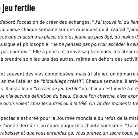
 jeu fertile
d’abord l’occasion de créer des échanges. “
J’ai trouvé ici du li
qui danse chaque semaine sur des musiques qu’il n’aurait
“jama
arce que chacun a sa place, du plus jeune au plus âgé, du moins 
musique et philosophie.
“Je ne pensais pas pouvoir accéder à cela
t pas pour moi
.” Elle a pourtant trouvé sa place dans ces atelier
e à prendre soin les uns des autres, même en dehors des activit
ont souvent des vies compliquées, mais à l’atelier, on démarre u
 anime l’atelier de
“bidouillage créatif”
. Chaque semaine, il arr
s. Il installe un
“terrain de jeu fertile”
où chacun est invité à cr
. Je n’ai aucune définition du beau. Ce que l’on cherche, c’est exp
e qu’ils voient chez les autres ou à la télé. On vit des moments trè
pectacle est créé pour la Journée mondiale du refus de la mis
 l’année dernière, au cours duquel il a chanté sur scène.
“J’ai 
 rabaisser et que vous entendez ça, vous prenez un sacré coup, je