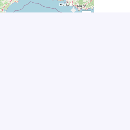
+
−
Leaflet
|
©
OpenStreetMap
contributors
e de confidentialité
CONTACTEZ-NOUS
al
Espace presse
Espace donateur