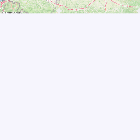
– Tous droits réservés –
Crédits & Mentions légales
–
Politiqu
ATD QUART MONDE
-NOUS
ATD Quart Monde Internation
book
Refuser la misère
Joseph Wresinski.org