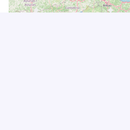
©ATD Quart Monde 
SUIVEZ
Face
X