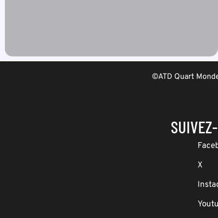
©ATD Quart Monde 
SUIVEZ
Face
X
Inst
Yout