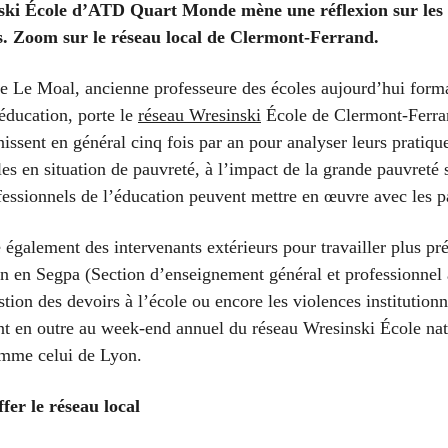
ski École d’ATD Quart Monde mène une réflexion sur les 
ts. Zoom sur le réseau local de Clermont-Ferrand.
e Le Moal, ancienne professeure des école
s
aujourd’hui format
’éducation, porte le
réseau Wresinski
École de Clermont-Ferr
issent en général cinq fois par an pour
analyser leurs pratiqu
lles
en situation de pauvreté
, à l’impact de la grande pauvreté s
fessionnels de l’éducation peuvent mettre en œuvre avec les p
 également des intervenants extérieurs pour travailler plus pr
n en Segpa (Section d’enseignement général et professionnel 
stion des devoirs à l’école ou encore les violences institutionn
nt en outre
au week-end annuel
du réseau Wresinski École na
omme celui de Lyon
.
ffer le réseau local