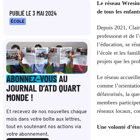
Le réseau Wresin
de tous les enfan
PUBLIÉ LE
3 MAI 2024
ÉCOLE
Depuis 2021, Clair
professorat et de l
l’éducation,
se réun
l’école et les fami
projets que les pro
ABONNEZ-VOUS
AU
Le réseau accueille
JOURNAL D’ATD QUART
comme l’orientatio
défavorisés, la que
MONDE !
membres participe
réseaux locaux, c
Et recevez de nos nouvelles chaque
mois dans votre boîte aux lettres,
tout en soutenant nos actions via
U
ne volonté d’éto
votre abonnement.