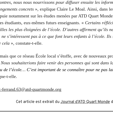
ontres, nous nous nourrissons pour diffuser
ensuite
les inform
angements concrets
», explique Claire Le Moal.
Ainsi, d
ans le
appuie notamment sur les études menées par ATD Quart Monde, 
es étudiants,
eux-mêmes futurs enseignants
. «
Certains réflé
lles les plus éloigné
e
s de l’école.
D’autres affirment qu’ils ne
u
ne s’intéressent pas à ce que f
ont
leur
s
enfant
s
à l’école. Ils
 cela
», constate-t-elle.
rmais que ce réseau
École
local s’étoffe, avec de nouveaux pro
«
Nous
souhaiterions
faire venir des personnes qui sont dans l
eu de l’école… C’est important de se connaître pour ne pas lai
ne-t-elle.
t-ferrand.63@atd-quartmonde.org
Cet article est extrait du
Journal d’ATD Quart Monde
d