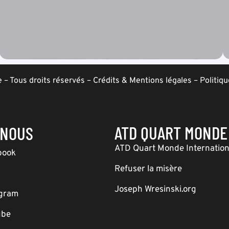
– Tous droits réservés –
Crédits & Mentions légales
–
Politiqu
ATD QUART MONDE
-NOUS
ATD Quart Monde Internation
book
Refuser la misère
Joseph Wresinski.org
agram
ube