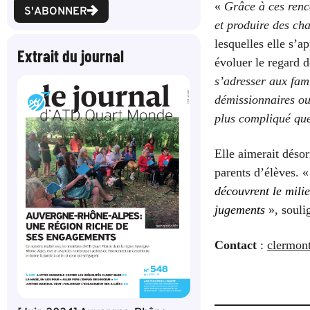
«
Grâce à ces renc
S'ABONNER
et produire des ch
lesquelles elle s’
Extrait du journal
évoluer le regard d
s’adresser aux fami
démissionnaires
o
plus compliqué que
Elle aimerait déso
parents d’élèves. 
découvrent le mili
jugements
», soulig
C
ontact
:
clermon