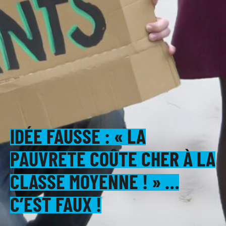
IDÉE FAUSSE : « LA
PAUVRETÉ COÛTE CHER À LA
CLASSE MOYENNE ! » …
C’EST FAUX !