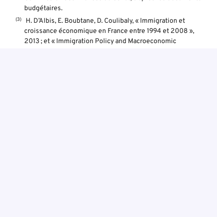
budgétaires.
H. D’Albis, E. Boubtane, D. Coulibaly, « Immigration et
croissance économique en France entre 1994 et 2008 »,
2013 ; et « Immigration Policy and Macroeconomic
Performance in France », Annals of Economics and
Statistics, n o 121/122, 2016 ; E. Moreno-Galbis, A. Tritah, «
Effects of immigration in frictional labor markets : theory
and empirical evidence from EU countries », TEPP Working
Paper, 2014. (Etude portant sur la période comprise entre
1980 et 2015, donc y compris après la crise de 2007-
2008).
Idée fausse précédente
Idée fausse suivante
PARTAGER