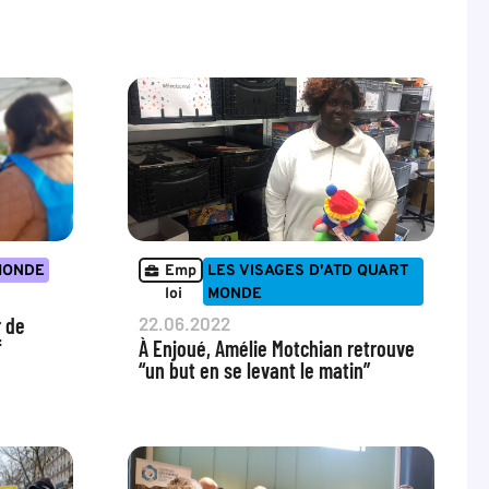
MONDE
Emp
LES VISAGES D'ATD QUART
loi
MONDE
r de
22.06.2022
f
À Enjoué, Amélie Motchian retrouve
“un but en se levant le matin”