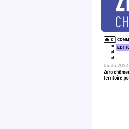
E
COMM
m
EDIT
pl
oi
05.05.2022
Zéro chômeu
territoire po