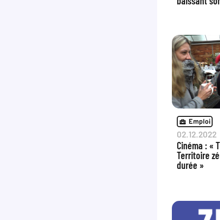
baissant so
Emploi
02.12.2022
Cinéma : « T
Territoire 
durée »