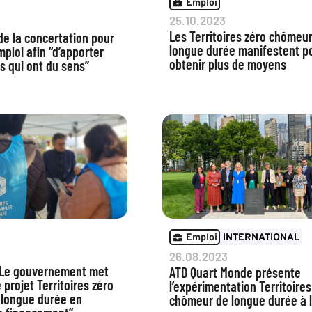
Emploi
25.10.2023
Les Territoires zéro chômeu
e la concertation pour
longue durée manifestent p
emploi afin “d’apporter
obtenir plus de moyens
s qui ont du sens”
Emploi
INTERNATIONAL
26.08.2023
 “Le gouvernement met
ATD Quart Monde présente
 projet Territoires zéro
l’expérimentation Territoires
longue durée en
chômeur de longue durée à 