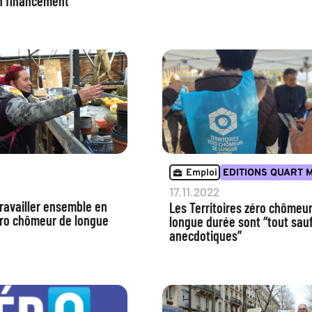
n financement”
Emploi
EDITIONS QUART 
17.11.2022
ravailler ensemble en
Les Territoires zéro chômeu
zéro chômeur de longue
longue durée sont “tout sau
anecdotiques”