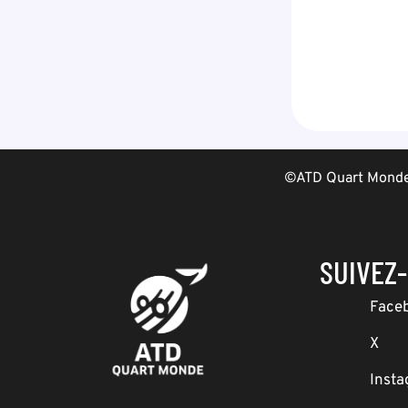
©ATD Quart Monde 
SUIVEZ
Face
X
Inst