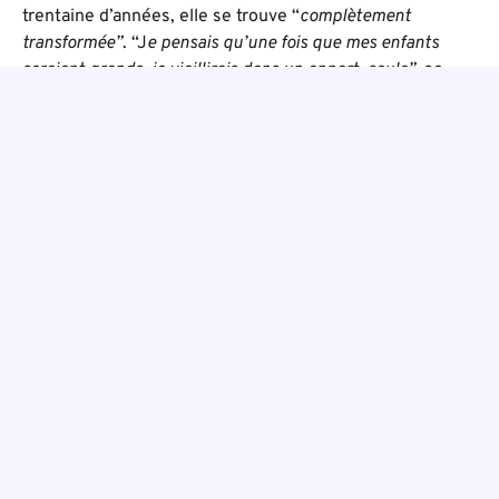
trentaine d’années, elle se trouve “
complètement
transformée”
. “J
e pensais qu’une fois que mes enfants
seraient grands, je vieillirais dans un appart, seule”
, se
souvient-elle. Aujourd’hui, elle a l’ambition “
d’avancer”
,
de mettre en pratique son diplôme en travaillant dès
qu’elle l’aura et surtout de “
permettre à d’autres
personnes de trouver la même niaque”
qu’elle.
Julie
Clair-Robelet
À noter
Pour la deuxième promotion du projet OSEE, ATD Quart
Monde proposera, à partir de janvier, un nouveau cycle
d’accompagnement de 15 mois. L’objectif est de
permettre à des personnes qui ont envie de travailler
dans le domaine du social, de l’animation, de la
médiation ou de la petite enfance, d’accéder par la suite