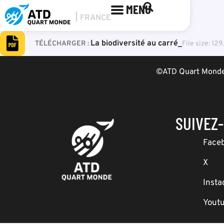
MENU
La biodiversité au carré_
File size: 129
©ATD Quart Monde 
SUIVEZ
Face
X
Inst
Yout