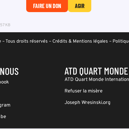
FAIRE UN DON
AGIR
.57 KB
– Tous droits réservés –
Crédits & Mentions légales
–
Politiqu
ATD QUART MONDE
-NOUS
ATD Quart Monde Internation
book
Refuser la misère
Joseph Wresinski.org
agram
ube