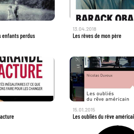
13.04.2018
s enfants perdus
Les rêves de mon père
15.01.2015
racture
Les oubliés du rêve américa